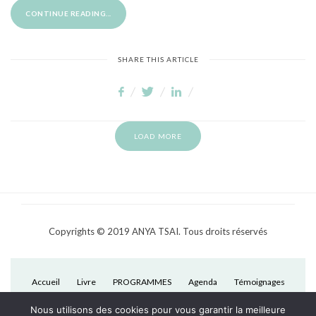
CONTINUE READING...
SHARE THIS ARTICLE
LOAD MORE
Copyrights © 2019 ANYA TSAI. Tous droits réservés
Accueil
Livre
PROGRAMMES
Agenda
Témoignages
Médias
Qui suis-je ?
Réserver une séance
Contact
Nous utilisons des cookies pour vous garantir la meilleure