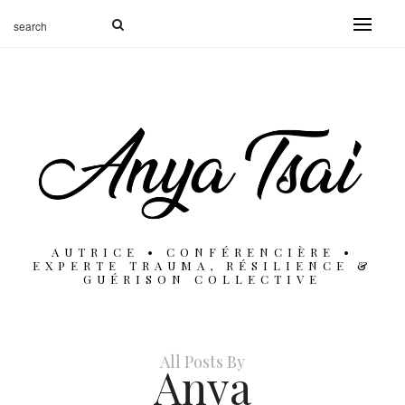
AUTRICE • CONFÉRENCIÈRE •
EXPERTE TRAUMA, RÉSILIENCE &
GUÉRISON COLLECTIVE
All Posts By
Anya